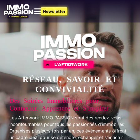
Newsletter
RÉSEAU, SAVOIR ET
CONVIVIALITÉ
Des Soirées Immobilières pour
Connecter, Apprendre et S'Inspirer
Les Afterwork IMMO PASSION sont des rendez-vous
incontournables pour tous les passionnés d’immobilier.
Organisés plusieurs fois par an, ces événements offrent
un cadre idéal pour se détendre, échanger et s’enrichir