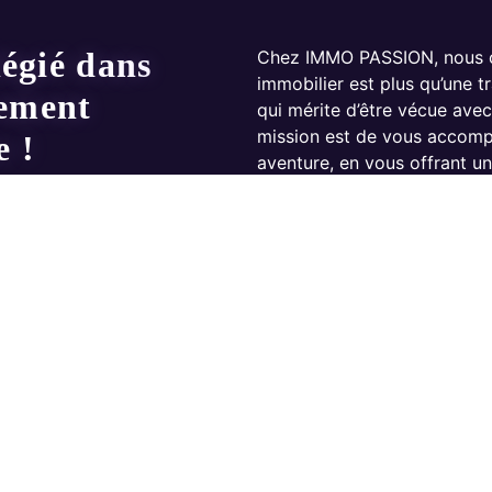
légié dans
Chez IMMO PASSION, nous c
immobilier est plus qu’une t
sement
qui mérite d’être vécue avec
mission est de vous accomp
e !
aventure, en vous offrant 
soyez novice ou déjà bien a
Notre approche unique repo
dynamique et engagée, comp
d’experts, tous animés par 
possédiez zéro ou cent bien
connaissances, élargir vos 
d’investissement.