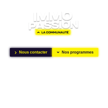
ECTER, APPRENDRE, INV
Nous contacter
Nos programmes