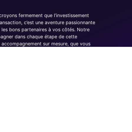
royons fermement que l’investissement
ransaction, c’est une aventure passionnante
 les bons partenaires à vos côtés. Notre
agner dans chaque étape de cette
un accompagnement sur mesure, que vous
ncré dans le domaine immobilier.
se sur la création d’une communauté
osée d’investisseurs, de professionnels et
la même passion pour l’immobilier. Que vous
s, notre réseau est conçu pour enrichir vos
horizons et maximiser vos opportunités